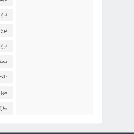
نوع 
نوع ر
نوع 
محدوده
دقت : 
طول کابل
سازگار با سیس