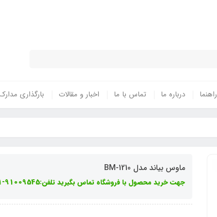
نتی معتبر - تحویل سریع کالا در سراسر 
راهنما
درباره ما
تماس با ما
اخبار و مقالات
بارگذاری مدارک
ماوس بیاند مدل BM-1210
جهت خرید محصول با فروشگاه تماس بگیرید تلفن:91009545-021 داخلی 101 الی 105