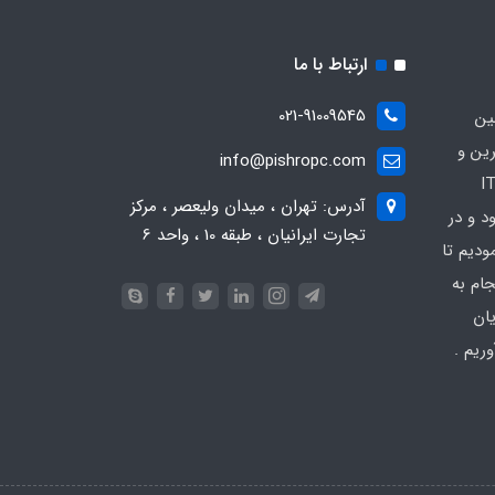
ارتباط با ما
021-91009545
ین
رین و
info@pishropc.com
برترین برندهای موجود در بازار IT
آدرس: تهران ، میدان ولیعصر ، مرکز
1376 آغاز نمود و در
تجارت ایرانیان ، طبقه 10 ، واحد 6
دیم تا
جام به
ان
ریم .