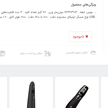
ویژگی‌های محصول
موس: ابعاد : ۱۱۳*۶۷*۳۸ میلی‌م
:USB نوع حسگر :اپتیکال محدوده دقت : ۸۰۰ تا ۱۶۰۰ دقت : ۱۲۰۰ طول کابل : ۱.۲ سانتی متر سازگار با سیستم‌عامل‌های :Windows Vista®, Win...
ناموجود
امکان تحویل اکسپرس
امکان پرداخت در محل