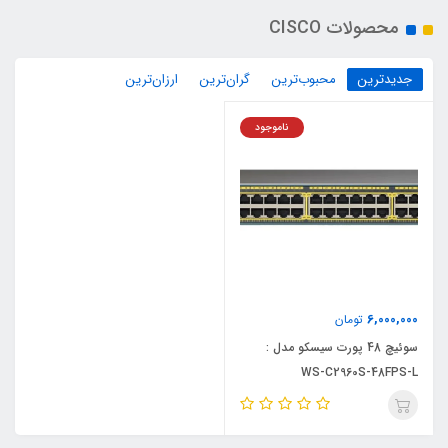
محصولات CISCO
جدیدترین
محبوب‌ترین
گران‌ترین
ارزان‌ترین
ناموجود
6,000,000
تومان
سوئیچ 48 پورت سیسکو مدل :
WS-C2960S-48FPS-L