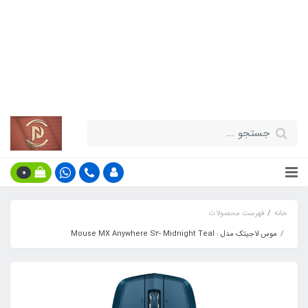
قیمت مناسب - گارانتی معتبر - تحویل
سریع کالا در سراسر کشور
اطلاعات بیش‌تر
0
خانه
فهرست محصولات
موس لاجیتک مدل : Mouse MX Anywhere S2- Midnight Teal