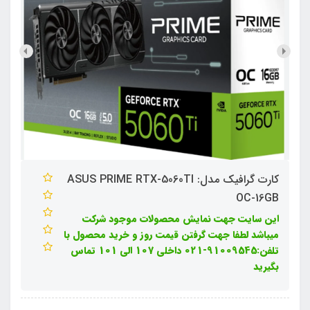
کارت گرافیک مدل: ASUS PRIME RTX-5060TI
OC-16GB
این سایت جهت نمایش محصولات موجود شرکت
میباشد لطفا جهت گرفتن قیمت روز و خرید محصول با
تلفن:91009545-021 داخلی 107 الی 101 تماس
بگیرید