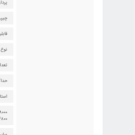
پرداز
چیپست :
قابل
نوع 
تعدا
حداکث
استا
۵۸۰۰(
سایر