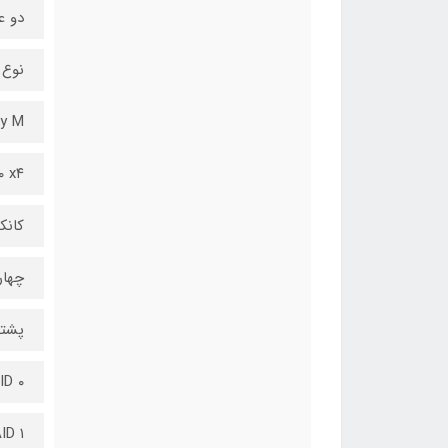
دو ع
نوع ا
y M
۰ x۴
کانکتور 
چهار
پشتیبا
ID ۰
ID ۱