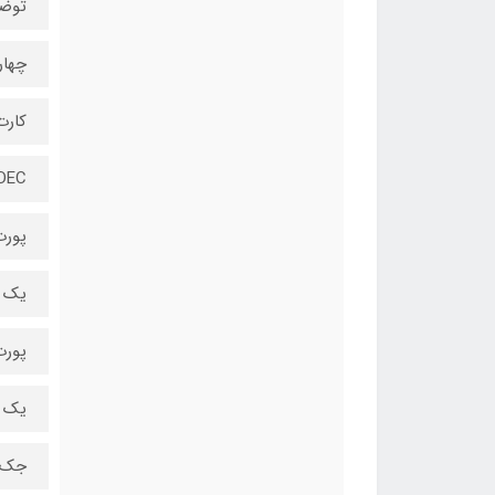
توضیح
چهار پورت n ۱ (۵G
کارت
ODEC
پورت 2
یک ع
پورت N
یک 
جک 3.5 میلی‌م