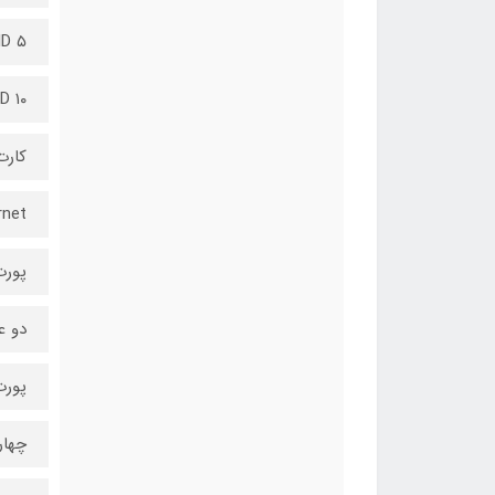
ID ۵
D ۱۰
کارت 
rnet
پورت 2.0
دو ع
پورت 2 Gen 1
چهار