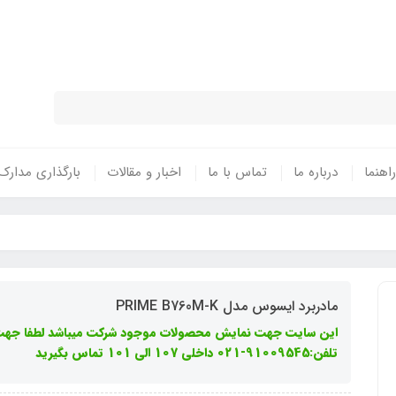
نتی معتبر - تحویل سریع کالا در سراسر 
راهنما
درباره ما
تماس با ما
اخبار و مقالات
بارگذاری مدارک
مادربرد ایسوس مدل PRIME B760M-K
این سایت جهت نمایش محصولات موجود شرکت میباشد لطفا جهت 
تلفن:91009545-021 داخلی 107 الی 101 تماس بگیرید