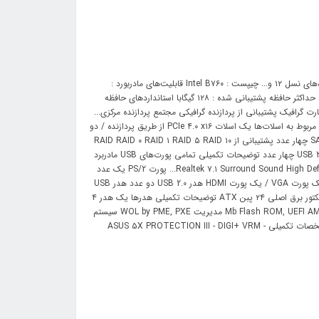
مادربرد: نوع سوکت پردازنده : Intel LGA ۱ پردازنده‌های پشتیبانی شده : پردازنده‌های نسل ۱۲ و... چیپست : Intel B۷۶۰ قابلیت‌های مادربورد :
پروفایل حافظه X نوع حافظه پشتیبانی شده : DDR۵ تعداد اسلات حافظه : دو عدد حداکثر حافظه پشتیبانی شده : ۱۲۸ گیگابا استانداردهای حافظه
OC)/۷۸۰۰(OC)/۷۶۰۰(... سایر توضیحات کارت گرافیک پشتیبانی از پردازنده گرافیکی مجتمع پردازنده مرکزی...
اسلات PCI Express x1 دو عدد اسلات PCI Express x16 یک عدد سایر توضیحات مربوط به اسلات‌ها یک اسلات PCIe ۴.۰ x۱۶ از طریق پردازنده / دو
اسلات... کانکتور M.2 دو عدد نوع اسلات M.2 Key M PCI-E ۴.۰ x۴ کانکتور SATA 3.0 چهار عدد پشتیبانی از RAID RAID ۰ RAID ۱ RAID ۵ RAID ۱۰
کارت شبکه LAN Realtek ۲.۵Gb Ethernet پورت USB 2.0 دو عدد پورت USB 3.2 Gen 1 چهار عدد توضیحات تکمیلی تمامی پورت‌های USB مادربرد
چهار پورت USB ۳.۲ Gen ۱ (۵G) / دو پورت USB ۲.۰ کارت صدا Realtek ۷.۱ Surround Sound High Definition Audio C... پورت PS/2 یک عدد
کومبو پورت LAN یک عدد جک 3.5 میلی‌متری ۳ عدد توضیحات تکمیلی پورت‌ها یک پورت VGA / یک پورت HDMI هدر USB 2.0 دو عدد هدر USB
3.2 یک عدد مجموع کانکتور فن ۳ عدد کانکتورهای برق کانکتور برق ۸ پین ATX کانکتور برق اصلی ۲۴ پبن ATX توضیحات تکمیلی هدرها یک هدر ۴
پین کولر پردازنده / دو هدر ۴ پین فن شاسی... سایر توضیحات بایوس ۱۲۸ Mb Flash ROM, UEFI AMI BIOS مدیریت WOL by PME, PXE سیستم
عامل‌های قابل پشتیبانی Windows ۱۱, Windows ۱۰ ۶۴-bit فرم فاکتور mATX مشخصات تکمیلی ASUS ۵X PROTECTION III - DIGI+ VRM -