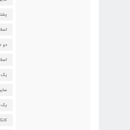
پشتی
اسلات ess x1
دو ع
اسلات ss x16
یک 
سایر
یک اسلات PCIe ۴.۰ x۱۶ از ط
کانکتو