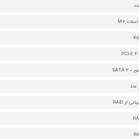
دد
سلات M.2
Ke
PCI-E ۴.
SATA 3.0
 عدد
نی از RAID
RA
RA