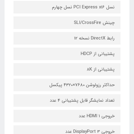
نسل PCI Express x16 نسل چهارم
چینش SLI/CrossFire
رابط DirectX نسخه 12
پشتیبانی از HDCP
پشتیبانی از 8K
حداکثر رزولوشن 7680×4320 پیکسل
تعداد نمایشگر قابل پشتیبانی 4 عدد
خروجی HDMI 1 عدد
خروجی DisplayPort 3 عدد