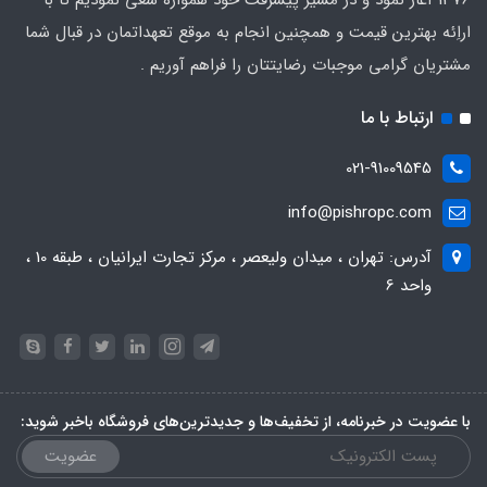
1376 آغاز نمود و در مسیر پیشرفت خود همواره سعی نمودیم تا با
اراِئه بهترین قیمت و همچنین انجام به موقع تعهداتمان در قبال شما
مشتریان گرامی موجبات رضایتتان را فراهم آوریم .
ارتباط با ما
021-91009545
info@pishropc.com
آدرس: تهران ، میدان ولیعصر ، مرکز تجارت ایرانیان ، طبقه 10 ،
واحد 6
با عضویت در خبرنامه، از تخفیف‌ها و جدیدترین‌های فروشگاه باخبر شوید:
عضویت