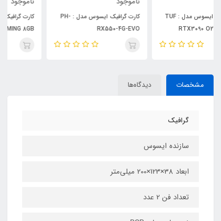
ناموجود
ناموجود
کارت گرافیک ایسوس مدل : PH-
کارت گرافیک ایسوس مدل : DUL
RX5500XT OC GAMING 8GB
RX550-4G-EVO
مشخصات
دیدگاه‌ها
گرافیک
سازنده ایسوس
ابعاد 38×123×200 میلی‌متر
تعداد فن 2 عدد