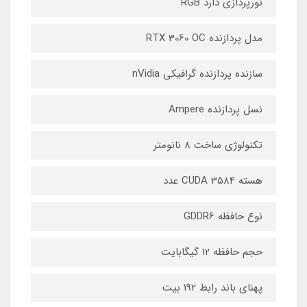
نورپردازی دارد RGB
مدل پردازنده RTX 3060 OC
سازنده پردازنده گرافیکی nVidia
نسل پردازنده Ampere
تکنولوژی ساخت 8 نانومتر
هسته CUDA 3584 عدد
نوع حافظه GDDR6
حجم حافظه 12 گیگابایت
پهنای باند رابط 192 بیت