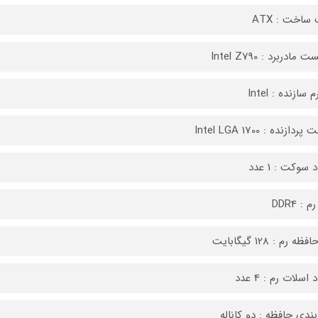
ساخت : ATX
مادربرد : Intel Z790
 سازنده : Intel
دازنده : Intel LGA 1700
 سوکت : 1 عدد
 : DDR4
ه رم : 128 گیگابایت
 اسلات رم : 4 عدد
بندی حافظه : دو کاناله