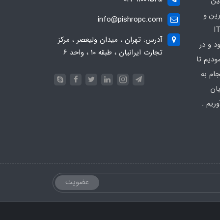
ین
رین و
info@pishropc.com
برترین برندهای موجود در بازار IT
آدرس: تهران ، میدان ولیعصر ، مرکز
1376 آغاز نمود و در
تجارت ایرانیان ، طبقه 10 ، واحد 6
دیم تا
جام به
ان
ریم .
عضویت