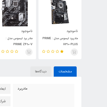
ناموجود
ناموجود
مادربرد ایسوس مدل : PRIME
مادر برد ایسوس مدل :
مادربرد ای
0-PLUS GAMING WI-FI
PRIME Z490-V
H
مشخصات
دیدگاه‌ها
مادربرد
ابعاد : 305 × 234 
شرکت