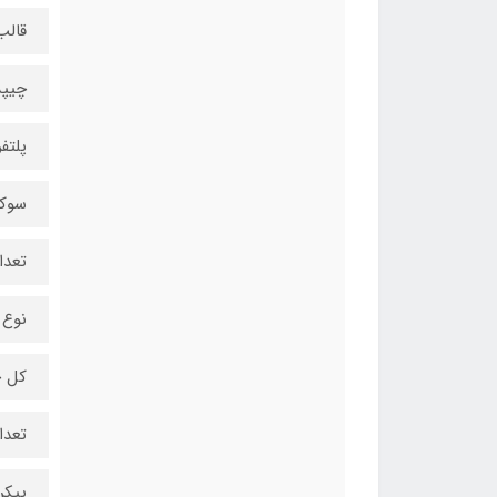
قالب 
چیپست 
پلتفرم
سوکت پر
تعداد
نوع رم
کل حافظ
تعداد
پیکر