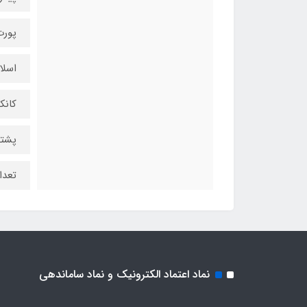
پورت HDMI :
اسلات  : 1
کانکتور  3
پشتیبانی 
تعداد درگ
نماد اعتماد الکترونیک و نماد ساماندهی