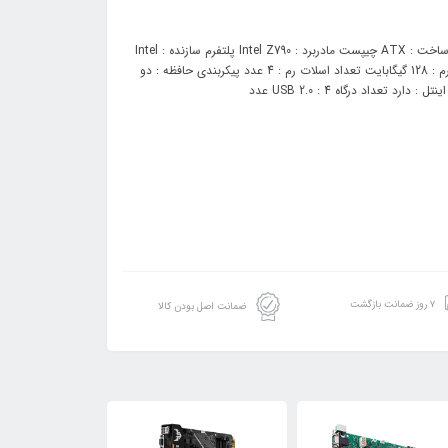
مادربرد: ابعاد : 305 × 234 × 60 میلی‌متر شرکت سازنده : ایسوس | Asus قالب ساخت : ATX چیپست مادربرد : Intel Z790 پلتفرم سازنده : Intel
سوکت پردازنده : Intel LGA 1700 تعداد سوکت : 1 عدد نوع رم : DDR4 کل حافظه رم : 128 گیگابایت تعداد اسلات رم : 4 عدد پیکربندی حافظه : دو
۷ روز ضمانت بازگشت
ضمانت اصل بودن کالا
7٪