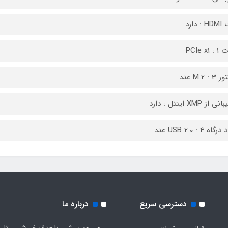
 دارد
PCIe x1
M.2 : عدد
از XMP اینتل : دارد
اه USB 2.0 : 4 عدد
دسترسی سریع
درباره ما