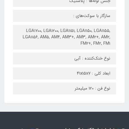
جنس لوله‌ها : پلاستیک
سازگار با سوکت‌های :
LGA۱۷۰۰, LGA۱۲۰۰, LGA۱۱۵۱, LGA۱۱۵۰, LGA۱۱۵۵,
LGA۱۱۵۶, AM۵, AM۴, AM۳+, AM۳, AM۲+, AM۲,
FM۲+, FM۲, FM۱
نوع خنک‌کننده : آبی
ابعاد کلی : ۴۱x۱۵x۷
نوع فن : 120 میلیمتر