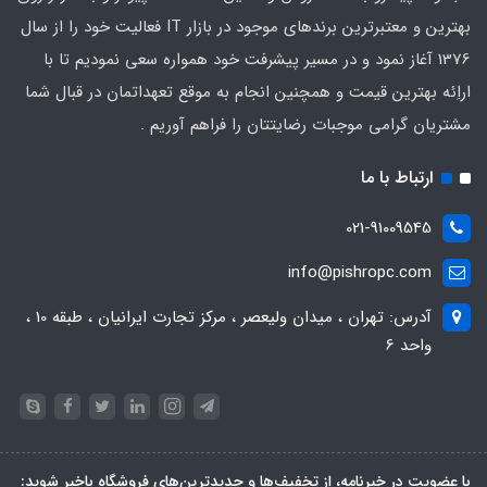
بهترین و معتبرترین برندهای موجود در بازار IT فعالیت خود را از سال
1376 آغاز نمود و در مسیر پیشرفت خود همواره سعی نمودیم تا با
اراِئه بهترین قیمت و همچنین انجام به موقع تعهداتمان در قبال شما
مشتریان گرامی موجبات رضایتتان را فراهم آوریم .
ارتباط با ما
021-91009545
info@pishropc.com
آدرس: تهران ، میدان ولیعصر ، مرکز تجارت ایرانیان ، طبقه 10 ،
واحد 6
با عضویت در خبرنامه، از تخفیف‌ها و جدیدترین‌های فروشگاه باخبر شوید: