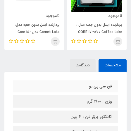
ناموجود
ناموجود
پردازنده اینتل بدون جعبه مدل :
پردازنده اینتل بدون جعبه مدل:
CORE i7-9700 Coffee Lake
Comet Lake مدل Core i5-
10400F
مشخصات
دیدگاه‌ها
فن سی پی یو
وزن : ۱۹۰۰ گرم
کانکتور برق فن : ۴ پین