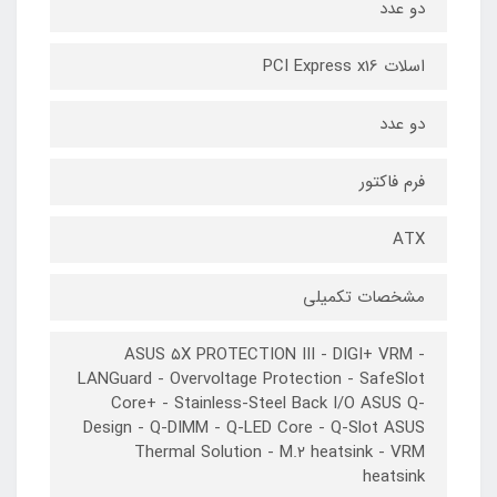
دو عدد
اسلات PCI Express x16
دو عدد
فرم فاکتور
ATX
مشخصات تکمیلی
ASUS ۵X PROTECTION III - DIGI+ VRM -
LANGuard - Overvoltage Protection - SafeSlot
Core+ - Stainless-Steel Back I/O ASUS Q-
Design - Q-DIMM - Q-LED Core - Q-Slot ASUS
Thermal Solution - M.۲ heatsink - VRM
heatsink