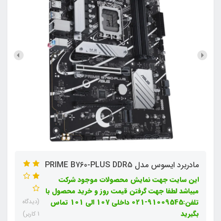
مادربرد ایسوس مدل PRIME B760-PLUS DDR5
این سایت جهت نمایش محصولات موجود شرکت
میباشد لطفا جهت گرفتن قیمت روز و خرید محصول با
تلفن:91009545-021 داخلی 107 الی 101 تماس
(دیدگاه
بگیرید
1 کاربر)