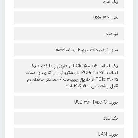
یک عدد
هدر USB 3.2
دو عدد
سایر توضیحات مربوط به اسلات‌ها
یک اسلات PCIe ۵.۰ x۱۶ از طریق پردازنده / یک
اسلات PCIe ۴.۰ x۱۶ با پشتیبانی از x۴ و دو اسلات
PCIe ۳.۰ x۱ از طریق چیپست / حداکثر حافظه رم
قابل پشتیبانی: ۱۹۲ گیگابایت
پورت USB 3.2 Type-C
یک عدد
پورت LAN