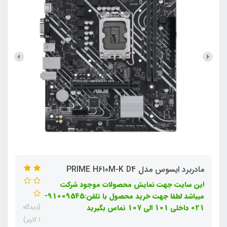
مادربرد ایسوس مدل PRIME H610M-K D4
این سایت جهت نمایش محصولات موجود شرکت
میباشد لطفا جهت خرید محصول با تلفن:91009545-
021 داخلی 101 الی 107 تماس بگیرید
(دیدگاه
1 کاربر)