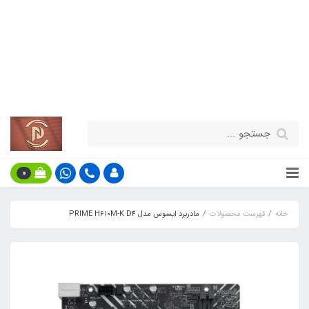
قیمت مناسب - گارانتی معتبر - تحویل
سریع کالا در سراسر کشور
اطلاعات بیش‌تر
0
خانه
فهرست محصولات
مادربرد ایسوس مدل PRIME H610M-K D4