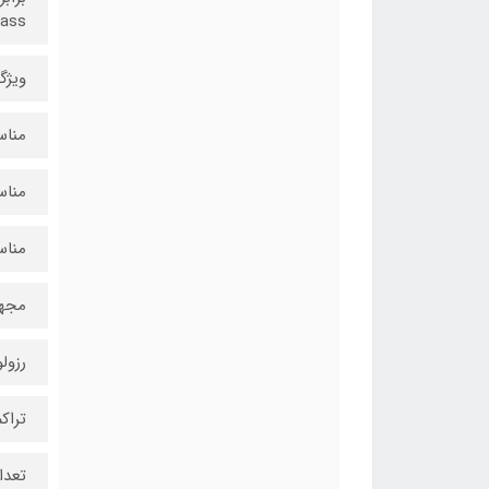
glass دارای پوشش Oleophobic ب
ویژگ
منا
منا
مناس
مجهز
رزولوشن:
تراکم پی
تعدا