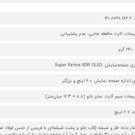
۱۶۰.۸x۷
حات کارت حافظه جانبی: عدم پشتیبانی
گرم
فحه‌نمایش: Super Retina XDR OLED
 اندازه صفحه نمایش :۶.۰ اینچ و بزرگتر
ت سیم کارت: سایز نانو (۸.۸ × ۱۲.۳ میلی‌متر)
۶. اینچ