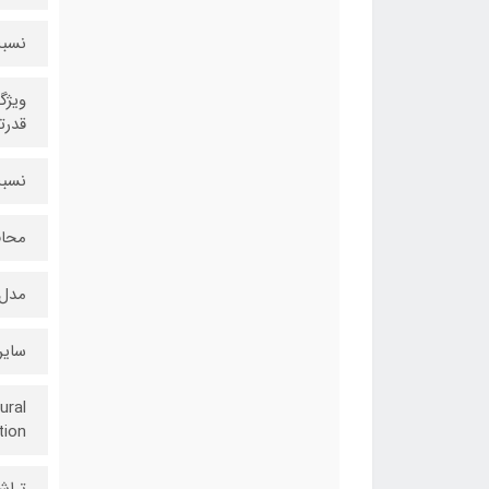
نسبت
قدرت
نسبت 
محافظت: c Glass
مدل: ۳ Pro Max LLA
سایر
ural
tion
تراشه:  (۵ nm) Chipset