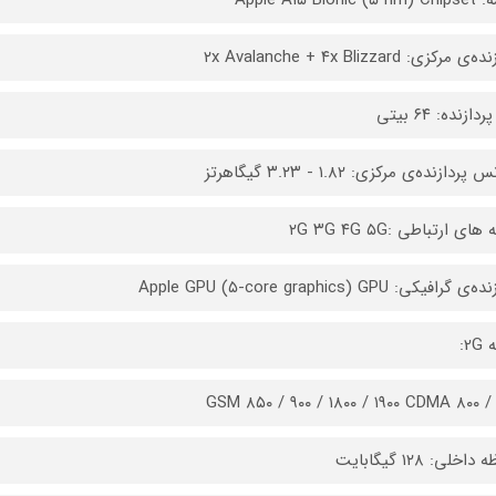
 مرکزی: ۲x Avalanche + ۴x Blizzard
دازنده: ۶۴ بیتی
پردازنده‌ی مرکزی: ۱.۸۲ - ۳.۲۳ گیگاهرتز
ای ارتباطی :۲G ۳G ۴G ۵G
 گرافیکی: Apple GPU (۵-core graphics) GPU
2:
GSM ۸۵۰ / ۹۰۰ / ۱۸۰۰ / ۱۹۰۰ CDMA ۸۰۰ / 
اخلی: ۱۲۸ گیگابایت