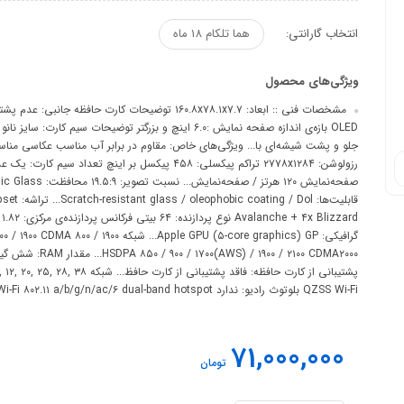
انتخاب گارانتی:
هما تلکام 18 ماه
ویژگی‌های محصول
جلو و پشت شیشه‌ای با... ویژگی‌های خاص: مقاوم در برابر آب مناسب عکاسی 
QZSS Wi-Fi بلوتوث رادیو: ندارد Wi-Fi: Wi-Fi ۸۰۲.۱۱ a/b/g/n/ac/۶ dual-band hotspot بلوتوث: A۲DP / LE فن‌آوری موبایل: GLONAS
71,000,000
تومان