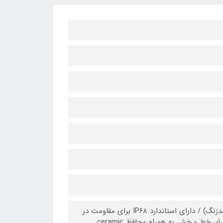
ساختار بدنه: فلز و شیشه (قاب جلو و پشت شیشه‌ای با فریمی از جنس فولاد ضدزنگ) / دارای استاندارد IP۶۸ برای مقاومت در
برابر آب (به مدت ۳۰ دقیقه در عمق ۶ متر) / صفحه نمایش با شیشه مقاوم در برابر خط و خش به همراه محافظ ceramic