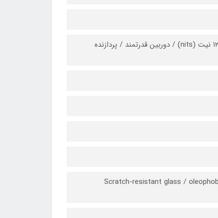
ویژگی‌های کلیدی: صفحه‌نمایش ۱۲۰ هرتز / صفحه‌نمایش با حداکثر روشنایی ۱۲۰۰ نیت (nits) / دوربین قدرتمند / پردازنده
Scratch-resistant glass / oleophob