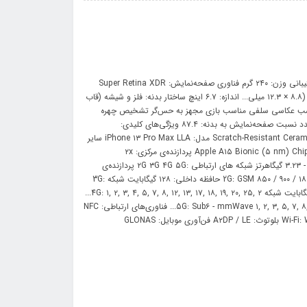
مشخصات فنی :: ابعاد: ۱۶۰.۸x۷۸.۱x۷.۷ توضیحات کارت حافظه جانبی: عدم پشتیبانی وزن: ۲۴۰ گرم فناوری صفحه‌نمایش: Super Retina XDR
OLED بازه‌ی اندازه صفحه نمایش :۶.۰ اینچ و بزرگتر توضیحات سیم کارت: سایز نانو (۸.۸ × ۱۲.۳ میلی‌... اندازه: ۶.۷ اینچ ساختار بدنه: فلز و شیشه (قاب
مناسب عکاسی سلفی مناسب بازی مجهز به حس‌گر تشخیص چهره
رزولوشن: ۲۷۷۸x۱۲۸۴ تراکم پیکسلی: ۴۵۸ پیکسل بر اینچ تعداد سیم کارت: یک عدد نسبت صفحه‌نمایش به بدنه: ۸۷.۴ ویژگی‌های کلیدی:
صفحه‌نمایش ۱۲۰ هرتز / صفحه‌نمایش... نسبت تصویر: ۱۹.۵:۹ محافظت: Scratch-Resistant Ceramic Glass مدل: iPhone ۱۳ Pro Max LLA سایر
قابلیت‌ها: Scratch-resistant glass / oleophobic coating / Dol... تراشه: Apple A۱۵ Bionic (۵ nm) Chipset پردازنده‌ی مرکزی: ۲x
Avalanche + ۴x Blizzard نوع پردازنده: ۶۴ بیتی فرکانس پردازنده‌ی مرکزی: ۱.۸۲ - ۳.۲۳ گیگاهرتز شبکه های ارتباطی :۲G ۳G ۴G ۵G پردازنده‌ی
گرافیکی: Apple GPU (۵-core graphics) GP... شبکه 2G: GSM ۸۵۰ / ۹۰۰ / ۱۸۰۰ / ۱۹۰۰ CDMA ۸۰۰ / ۱۹۰۰ حافظه داخلی: ۱۲۸ گیگابایت شبکه 3G:
HSDPA ۸۵۰ / ۹۰۰ / ۱۷۰۰(AWS) / ۱۹۰۰ / ۲۱۰۰ CDMA۲۰۰۰... مقدار RAM: شش گیگابایت شبکه 4G: ۱, ۲, ۳, ۴, ۵, ۷, ۸, ۱۲, ۱۳, ۱۷, ۱۸, ۱۹, ۲۰, ۲۵, ۲...
پشتیبانی از کارت حافظه: فاقد پشتیبانی از کارت حافظ... شبکه 5G: Sub۶ - mmWave ۱, ۲, ۳, ۵, ۷, ۸, ۱۲, ۲۰, ۲۵, ۲۸, ۳۸... فناوری‌های ارتباطی: NFC