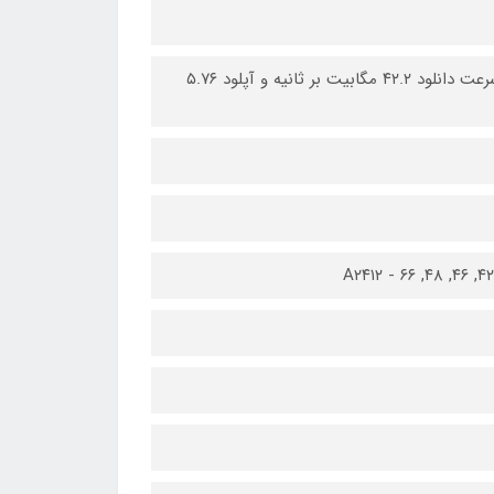
HSDPA ۸۵۰ / ۹۰۰ / ۱۷۰۰(AWS) / ۱۹۰۰ / ۲۱۰۰ CDMA۲۰۰۰ ۱xEV-DO HSPA با سرعت دانلود ۴۲.۲ مگابیت بر ثانیه و آپلود ۵.۷۶