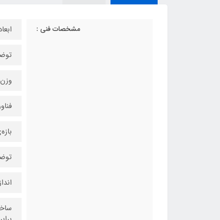
مشخصات فنی :
ابعاد: ۸.۱x۷.۷
توضی
وزن: ۲۴۰ 
فناوری ص
بازه‌ی
توضیحا
اندازه: ۷