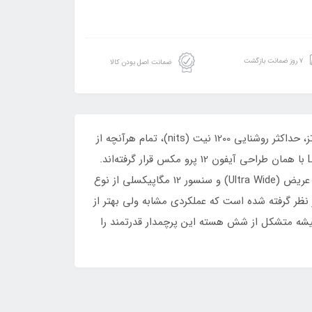
۷ روز ضمانت بازگشت
ضمانت اصل بودن کالا
این گوشی به صفحه‌نمایش 6.7 اینچ و رزولوشن 2778x1284 با توانایی نمایش 458 پیکسل در هر اینچ، نرخ بروزرسانی 120 هرتز، حداکثر روشنایی 1200 نیت (nits)، تمام هرآنچه از
یک صفحه‌نمایش باکیفیت توقع دارید را در اختیارتان می‌گذارد. در قسمت پشتی سه سنسور دوربین به همراه یک سنسور LIDAR با همان طراحی آیفون 12 پرو مکس قرار گرفته‌اند.
یک سنسور دوربین اصلی با رزولوشن 12 مگاپیکسلی با گشودگی دریچه دیافراگم f/1.5، سنسور دوربین 12 مگاپیکسلی از نوع فوق عریض (Ultra Wide) و سنسور 12 مگاپیکسلی از نوع
ل می دهند. البته سنسور TOF 3D LiDAR scanner هم برای این گوشی در نظر گرفته شده است که عملکردی مشابه ولی بهتر از
د. پردازنده A15 بایونیک هم این‌بار قدرتمند تر از همیشه متشکل از شش هسته این پرچمدار قدرتمند را