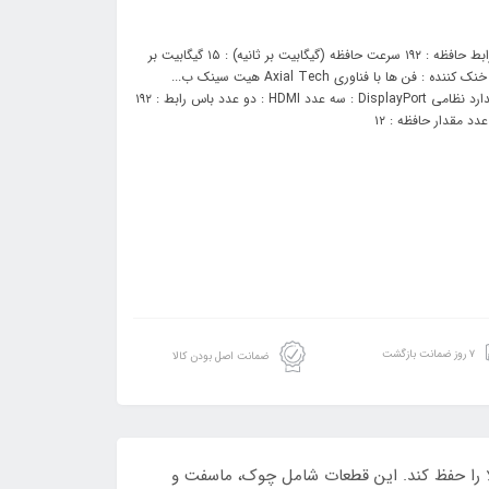
مشخصات فنی :: رابط‌ها : PCI Express ۴.۰ فضای نصب مورد نیاز : دو اسلات رابط حافظه : ۱۹۲ سرعت حافظه (گیگابیت بر ثانیه) : ۱۵ گیگابیت بر
ثانی... حداقل منبع تغذیه مورد نیاز : ۶۵۰ وات سوکت برق 8 پین PCI-E : یک عدد خنک‌ کننده : فن ها با فناوری Axial Tech هیت سینک ب...
رزولوشن تصویر : ۷۶۸۰x۴۳۲۰ مشخصات تکمیلی : کارت گواهی قطعات دارای استاندارد نظامی DisplayPort : سه عدد HDMI : دو عدد باس رابط : ۱۹۲
۷ روز ضمانت بازگشت
ضمانت اصل بودن کالا
که تا اصل پایداری و عملکرد بالا را حفظ کند. این قطعات شامل چوک‌، ماسفت و