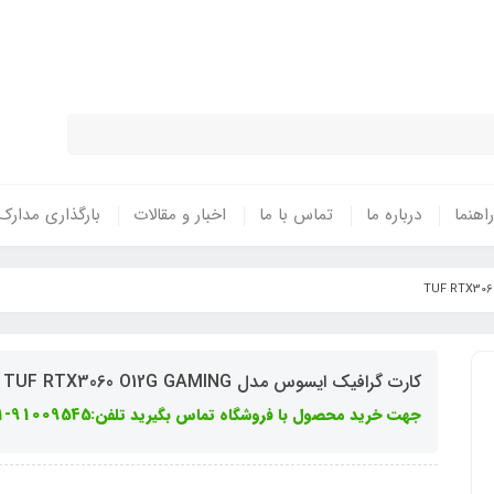
نتی معتبر - تحویل سریع کالا در سراسر 
راهنما
درباره ما
تماس با ما
اخبار و مقالات
بارگذاری مدارک
کارت گرافیک ایسوس مدل TUF RTX3060 O12G GAMING
جهت خرید محصول با فروشگاه تماس بگیرید تلفن:91009545-021 داخلی 101 الی 105