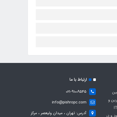
ارتباط با ما
021-91009545
ین
رین و
info@pishropc.com
برترین برندهای موجود در بازار IT
آدرس: تهران ، میدان ولیعصر ، مرکز
1376 آغاز نمود و در