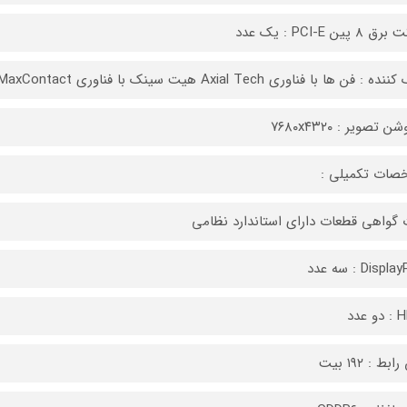
 پین PCI-E : یک عدد
ه : فن ها با فناوری Axial Tech هیت سینک با فناوری MaxContact
ن تصویر : ۷۶۸۰x۴۳۲۰
صات تکمیلی :
 گواهی قطعات دارای استاندارد نظامی
Disp : سه عدد
 عدد
بط : ۱۹۲ بیت