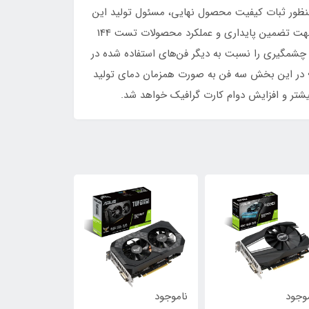
یدیه رده نظامی هستند. از سوی دیگر، خط تولید تمام خودکار Auto-Extreme ایسوس به منظور ثبات کیفیت محصول نهایی، مسئول تولید این
سری از کارت گرافیک های ایسوس است. با این حال که پروسه تولید با قطعاتی با کیفیت و دقتی بسیار بالا انجام شده است، جهت تضمین پایداری و عملکرد محصولات تست 144
افیک TUF ایسوس است. فن‌های جدید Axial-Tech با دو بلبرینگ توانایی چشمگیری را نسبت به دیگر فن‌های استفاده شده در
د؛ در این بخش سه فن به صورت همزمان دمای تولید
بیشتر و افزایش دوام کارت گرافیک خواهد شد.
موجود
ناموجود
ناموجود