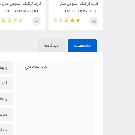
 ایسوس مدل
کارت گرافیک ایسوس مدل :
کارت گرافیک ایسوس مدل :
TUF 3-GTX1660-A6G-
TUF GTX1650S-O4G-
:TUF GT
GAMING
GAMING
مشخصات
دیدگاه‌ها
مشخصات فنی :
رابط‌ها : ۰
فضای
رابط 
سرعت ح
حداقل