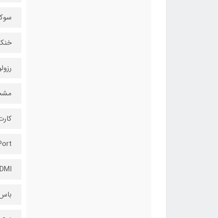
سوکت برق 8
خنک‌ کنند
رزولوش
مشخ
کارت
layPort
HDMI : دو
باس را