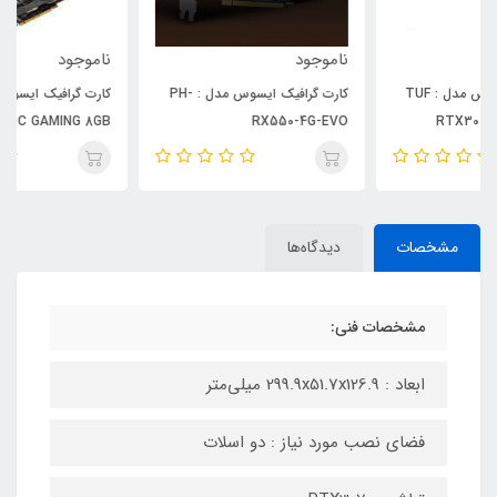
ناموجود
ناموجود
کارت گرافیک ایسوس مدل : PH-
کارت گرافیک ایسوس مدل : DUL
RX5500XT OC GAMING 8GB
RX550-4G-EVO
مشخصات
دیدگاه‌ها
مشخصات فنی:
ابعاد : 299.9x51.7x126.9 میلی‌متر
فضای نصب مورد نیاز : دو اسلات