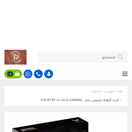
قیمت مناسب - گارانتی معتبر - تحویل
سریع کالا در سراسر کشور
اطلاعات بیش‌تر
0
خانه
فهرست محصولات
کارت گرافیک ایسوس مدل : TUF-RTX3070-O8G-GAMING