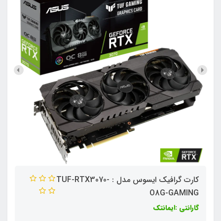
کارت گرافیک ایسوس مدل : TUF-RTX3070-
O8G-GAMING
گارانتی :ایمانتک