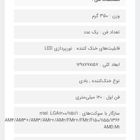
وزن : ۳۵۰ گرم
تعداد فن : یک عدد
قابلیت‌های خنک کننده : نورپردازی LED
ابعاد کلی : ۱۲۹x۷۷x۱۵۷
نوع خنک‌کننده ; بادی
فن اول : ۱۲۰ میلی‌متری
سازگار با سوکت‌های : ntel: LGA۱۲۰۰/۱۱۵۱/۱
AM۴/AM۳+/AM۳/AM۲+/AM۲/FM۲+/FM۲/F۱۵۰/۱۱۵۵/۱۳۶۶
AMD:M۱