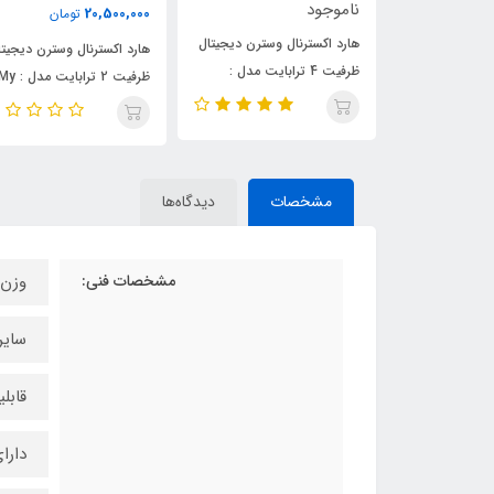
ناموجود
20,500,000
تومان
 وسترن دیجیتال
هارددیسک اکسترنال وسترن
هارد اکسترنال وسترن دیجیتال
 ترابایت مدل :
دیجیتال ظرفیت 6 ترابایت
ظرفیت 2 ترابایت مدل : My
مدل : My Book
Passport
مشخصات
دیدگاه‌ها
مشخصات فنی:
وزن: 210 
سایر
قابلیت Backup خودکار
دارا