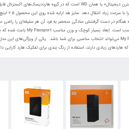
هارددیسک «My Passport» محصولی از شرکت «وسترن دیجیتال» یا همان WD است که د
USB3.0 به رایانه
افرادی‌ که اطلاعات زیادی برای ذخیره‌س
قصد تهیه‌ی یک هارددیسک ساده را دارید، My Passport می‌تواند انتخاب مناسبی برای شما باشد. یکی