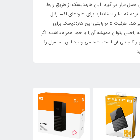
ر گروه هارددیسک‌های اکسترنال قابل حمل قرار می‌گیرد. این هارددیسک از طریق رابط
 متصل می‌شود و می‌تواند اطلاعات را با سرعت زیاد انتقال دهد. سایز هد ارایه شده روی این محصول 2.5 اینچ بوده که سایز استاندارد برای هاردهای اکسترنال
محسوب می‌شود. طراحی این هارد به‌گونه‌ای است که هنگام در دست گرفتنش سادگی منحصر به فرد آن هر سلیقه‌ای را راضی می‌کند. ظرفیت 5 ترابایتی این هارددیسک برای
ازی دارند، مناسب است. ابعاد بسیار کوچک و وزن مناسب My Passport باعث شده که به راحتی بتوان همیشه آن‌را با خود همراه داشت. اگر
 از ویژگی‌های این مدل رنگ‌بندی آن است. شما می‌توانید این محصول را