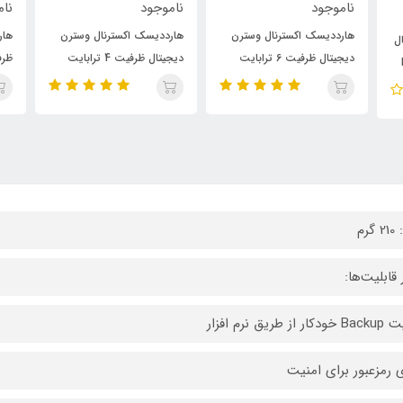
ناموجود
ناموجود
نام
هارددیسک اکسترنال وسترن
هارد اکسترنال وسترن دیجیتال
هار
دیجیتال ظرفیت 4 ترابایت
ظرفیت 1 ترابایت مدل : My
مدل :My Passport
Passport
ok
گرم
 قابلیت‌ها:
 از طریق نرم افزار
ی رمزعبور برای امنیت