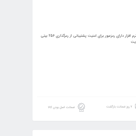
مشخصات فنی:: وزن: 210 گرم سایر قابلیت‌ها: قابلیت Backup خودکار از طریق نرم افزار دارای رمزعبور برای امنیت پشتیبانی از رمزگذاری 256 بیتی
۷ روز ضمانت بازگشت
ضمانت اصل بودن کالا