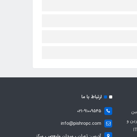
ارتباط با ما
021-91009545
ین
رین و
info@pishropc.com
برترین برندهای موجود در بازار IT
آدرس: تهران ، میدان ولیعصر ، مرکز