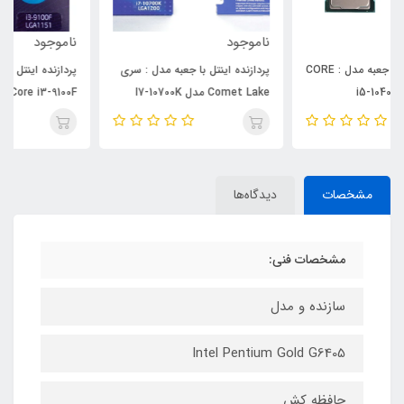
ناموجود
ناموجود
پردازنده اینتل با جعبه مدل : سری
پردازنده اینتل با جعبه مدل :
Comet Lake مدل I7-10700K
comet lake Core i3-9100F
3.6GHz LGA 1151
مشخصات
دیدگاه‌ها
مشخصات فنی:
سازنده و مدل
Intel Pentium Gold G6405
حافظه کش