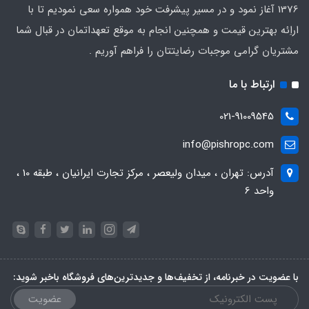
1376 آغاز نمود و در مسیر پیشرفت خود همواره سعی نمودیم تا با
اراِئه بهترین قیمت و همچنین انجام به موقع تعهداتمان در قبال شما
مشتریان گرامی موجبات رضایتتان را فراهم آوریم .
ارتباط با ما
021-91009545
info@pishropc.com
آدرس: تهران ، میدان ولیعصر ، مرکز تجارت ایرانیان ، طبقه 10 ،
واحد 6
با عضویت در خبرنامه، از تخفیف‌ها و جدیدترین‌های فروشگاه باخبر شوید:
عضویت