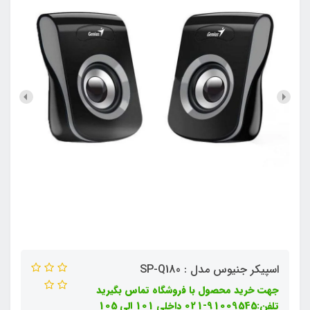
اسپیکر جنیوس مدل : SP-Q180
جهت خرید محصول با فروشگاه تماس بگیرید
تلفن:91009545-021 داخلی 101 الی 105