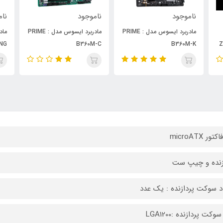
ناموجود
ناموجود
نام
 : PRIME
مادربرد ایسوس مدل : PRIME
مادربرد ایسوس مدل : TUF
US
B360-PRO GAMING
B360M-C
تور microATX
زنده و چیپ ست
د سوکت پردازنده : یک عدد
وکت پردازنده :LGA1200