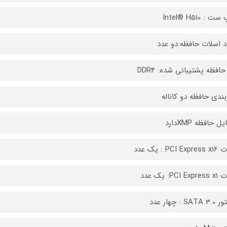
: Intel® H510
د اسلات حافظه:دو عدد
حافظه پشتیبانی شده: DDR4
بندی حافظه دو کاناله
ل حافظه XMPدارد
PCI  : یک عدد
PCI : یک عدد
SA : چهار عدد