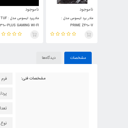
ناموجود
ناموجود
س مدل :
مادربرد ایسوس مدل : TUF
مادربرد ایسوس مدل
B360M-K
Z390-PLUS GAMING WI-FI
P
مشخصات
دیدگاه‌ها
مشخصات فنی:
فرم فاک
پردا
تعدا
نوع س