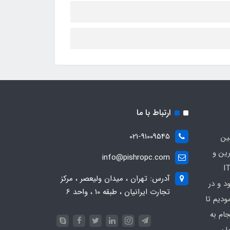
ارتباط با ما
021-91009545
ین
رین و
info@pishropc.com
برترین برندهای موجود در بازار IT
آدرس: تهران ، میدان ولیعصر ، مرکز
1376 آغاز نمود و در
تجارت ایرانیان ، طبقه 10 ، واحد 6
دیم تا
جام به
ان