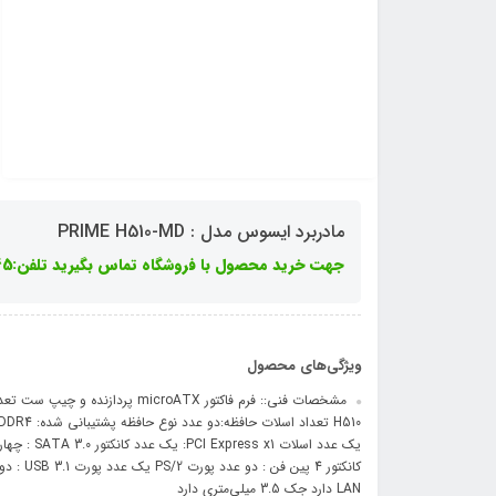
مادربرد ایسوس مدل : PRIME H510-MD
جهت خرید محصول با فروشگاه تماس بگیرید تلفن:91009545-021 داخلی 101 الی 105
ویژگی‌های محصول
LAN دارد جک 3.5 میلی‌متری دارد