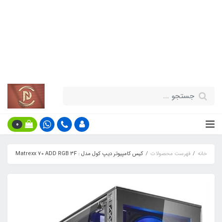
قیمت مناسب - گارانتی معتبر - تحویل
سریع کالا در سراسر کشور
اطلاعات بیش‌تر
0
خانه
فهرست محصولات
کیس کامپیوتر دیپ کول مدل : Matrexx 70 ADD RGB 3F