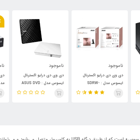
٪
ناموجود
ناموجود
نام
دی وی دی درایو اکسترنال
دی وی دی درایو اکسترنال
دی 
ایسوس مدل : SDRW-
ایسوس مدل : ASUS DVD
مدل :5MT
08U5S-U ( رنگ صورتی )
EXTERNAL SDRW-08D2S-
ULITE
درایو نوری «ZenDrive U9M» محصولی از شرکت «ایسوس» است که از طریق درگ