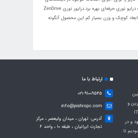
CD و DVD همراهی کند.سرعت خواندن و نوشتن اطلاعات توسط ZenDrive U9M بسیار خوب بوده و از آن می‌توان به‌عنوان یک درایو نوری حرفه‌ای بهره برد.درایور نوری ZenDrive
.ابعاد کوچک و وزن بسیار کم این محصول آنگونه
ارتباط با ما
021-91009545
ین
رین و
info@pishropc.com
برترین برندهای موجود در بازار IT
آدرس: تهران ، میدان ولیعصر ، مرکز
1376 آغاز نمود و در
تجارت ایرانیان ، طبقه 10 ، واحد 6
دیم تا