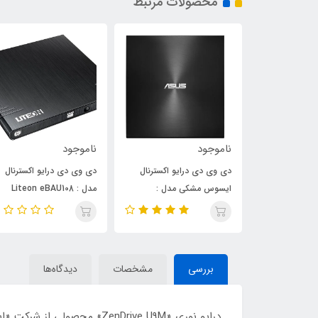
محصولات مرتبط
ناموجود
ناموجود
و اکسترنال
دی وی دی درایو اکسترنال
دی وی دی درایو اکسترنال
مدل :
ایسوس مشکی مدل :
مدل : Liteon eBAU108
ZenDrive U9M (SDRW-
ZenDrive
08U9M-U)
بررسی
مشخصات
دیدگاه‌ها