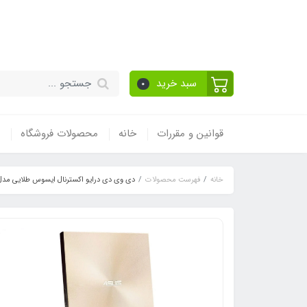
قیمت مناسب - گارا
سبد خرید
0
قوانین و مقررات
خانه
محصولات فروشگاه
خانه
فهرست محصولات
دی وی دی درایو اکسترنال ایسوس طلایی مدل : Drive U9M (SDRW-08U9M-U