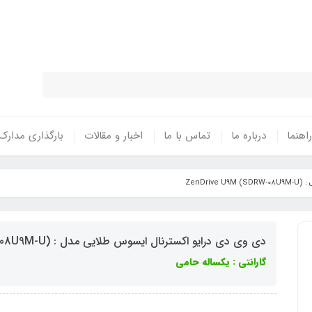
نتی معتبر - تحویل سریع کالا در سراسر 
راهنما
درباره ما
تماس با ما
اخبار و مقالات
بارگذاری مدارک
Zen)
دی وی دی درایو اکسترنال ایسوس طلایی مدل : ZenDrive U9M (SDRW-08U9M-U)
گارانتی : یکساله حامی