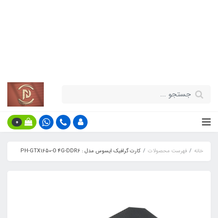
قیمت مناسب - گارانتی معتبر - تحویل
سریع کالا در سراسر کشور
اطلاعات بیش‌تر
0
خانه
فهرست محصولات
کارت گرافیک ایسوس مدل : PH-GTX1650-O 4G-DDR6