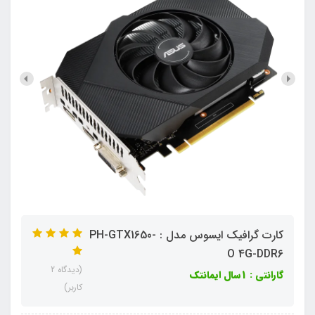
کارت گرافیک ایسوس مدل : PH-GTX1650-
O 4G-DDR6
(دیدگاه 2
گارانتی : 1سال ایمانتک
کاربر)