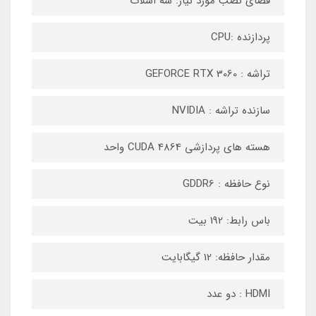
فضای نصب مورد نیاز: سه اسلات
پردازنده :CPU
تراشه : GEFORCE RTX 3060
سازنده تراشه : NVIDIA
هسته های پردازشی CUDA 4864 واحد
نوع حافظه : GDDR6
باس رابط: 192 بیت
مقدار حافظه: 12 گیگابایت
HDMI : دو عدد