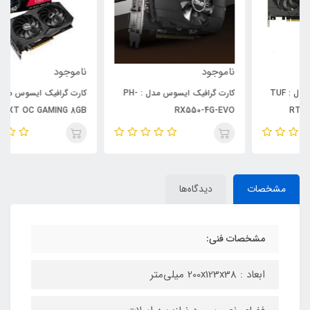
ناموجود
ناموجود
کارت گرافیک ایسوس مدل : PH-
کارت گرافیک ایسوس مدل : DUL
RX5500XT OC GAMING 8GB
RX550-4G-EVO
مشخصات
دیدگاه‌ها
مشخصات فنی:
ابعاد : 200x123x38 میلی‌متر