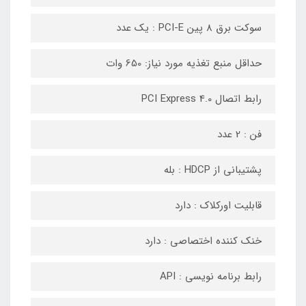
سوکت برق 8 پین PCI-E : یک عدد
حداقل منبع تغذیه مورد نیاز: 650 وات
رابط اتصال PCI Express 4.0
فن : 2 عدد
پشتیبانی از HDCP : بله
قابلیت اورکلاک : دارد
خنک کننده اختصاصی : دارد
رابط برنامه نویسی : API