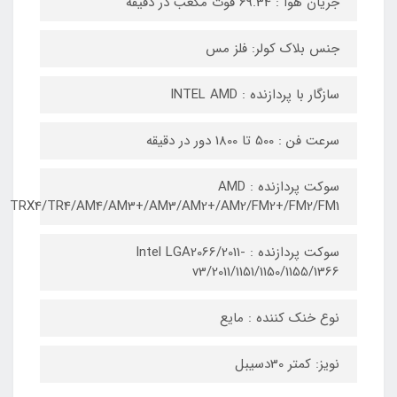
جریان هوا : 69.34 فوت مکعب در دقیقه
جنس بلاک کولر: فلز مس
سازگار با پردازنده : INTEL AMD
سرعت فن : 500 تا 1800 دور در دقیقه
سوکت پردازنده : AMD
TRX4/TR4/AM4/AM3+/AM3/AM2+/AM2/FM2+/FM2/FM1
سوکت پردازنده : Intel LGA2066/2011-
v3/2011/1151/1150/1155/1366
نوع خنک کننده : مایع
نویز: کمتر 30دسیبل